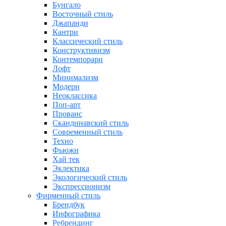
Бунгало
Восточный стиль
Джапанди
Кантри
Классический стиль
Конструктивизм
Контемпорари
Лофт
Минимализм
Модерн
Неоклассика
Поп-арт
Прованс
Скандинавский стиль
Современный стиль
Техно
Фьюжн
Хай тек
Эклектика
Экологический стиль
Экспрессионизм
Фирменный стиль
Брендбук
Инфографика
Ребрендинг