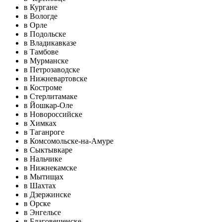
в Кургане
в Вологде
в Орле
в Подольске
в Владикавказе
в Тамбове
в Мурманске
в Петрозаводске
в Нижневартовске
в Костроме
в Стерлитамаке
в Йошкар-Оле
в Новороссийске
в Химках
в Таганроге
в Комсомольске-на-Амуре
в Сыктывкаре
в Нальчике
в Нижнекамске
в Мытищах
в Шахтах
в Дзержинске
в Орске
в Энгельсе
в Благовещенске