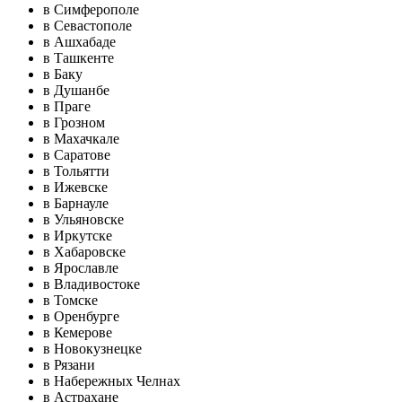
в Симферополе
в Севастополе
в Ашхабаде
в Ташкенте
в Баку
в Душанбе
в Праге
в Грозном
в Махачкале
в Саратове
в Тольятти
в Ижевске
в Барнауле
в Ульяновске
в Иркутске
в Хабаровске
в Ярославле
в Владивостоке
в Томске
в Оренбурге
в Кемерове
в Новокузнецке
в Рязани
в Набережных Челнах
в Астрахане