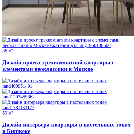
86 м²
Дизайн проект трехкомнатной квартиры с
элементами неоклассики в Москве
50 м²
Дизайн интерьера квартиры в пастельных тонах
в Бишкеке