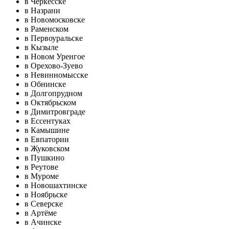
в Черкесске
в Назрани
в Новомосковске
в Раменском
в Первоуральске
в Кызыле
в Новом Уренгое
в Орехово-Зуево
в Невинномысске
в Обнинске
в Долгопрудном
в Октябрьском
в Димитровграде
в Ессентуках
в Камышине
в Евпатории
в Жуковском
в Пушкино
в Реутове
в Муроме
в Новошахтинске
в Ноябрьске
в Северске
в Артёме
в Ачинске