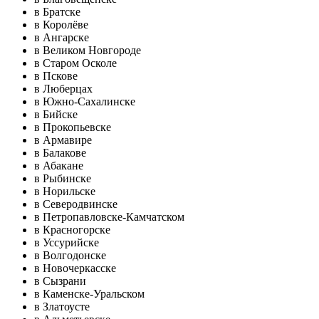
в Братске
в Королёве
в Ангарске
в Великом Новгороде
в Старом Осколе
в Пскове
в Люберцах
в Южно-Сахалинске
в Бийске
в Прокопьевске
в Армавире
в Балакове
в Абакане
в Рыбинске
в Норильске
в Северодвинске
в Петропавловске-Камчатском
в Красногорске
в Уссурийске
в Волгодонске
в Новочеркасске
в Сызрани
в Каменске-Уральском
в Златоусте