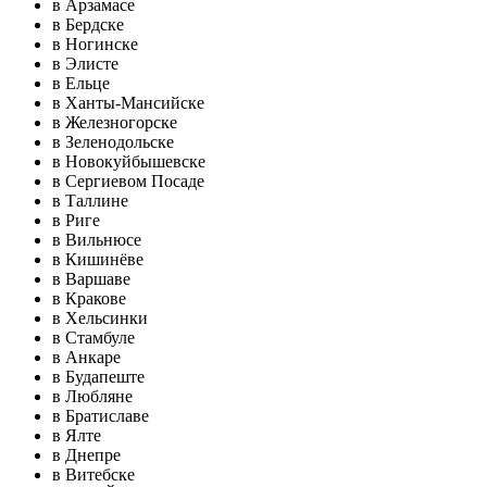
в Арзамасе
в Бердске
в Ногинске
в Элисте
в Ельце
в Ханты-Мансийске
в Железногорске
в Зеленодольске
в Новокуйбышевске
в Сергиевом Посаде
в Таллине
в Риге
в Вильнюсе
в Кишинёве
в Варшаве
в Кракове
в Хельсинки
в Стамбуле
в Анкаре
в Будапеште
в Любляне
в Братиславе
в Ялте
в Днепре
в Витебске