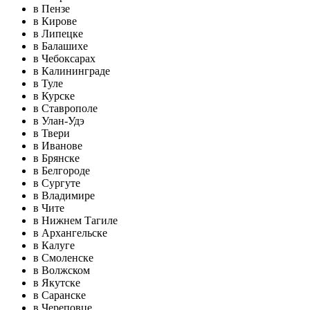
в Пензе
в Кирове
в Липецке
в Балашихе
в Чебоксарах
в Калининграде
в Туле
в Курске
в Ставрополе
в Улан-Удэ
в Твери
в Иванове
в Брянске
в Белгороде
в Сургуте
в Владимире
в Чите
в Нижнем Тагиле
в Архангельске
в Калуге
в Смоленске
в Волжском
в Якутске
в Саранске
в Череповце