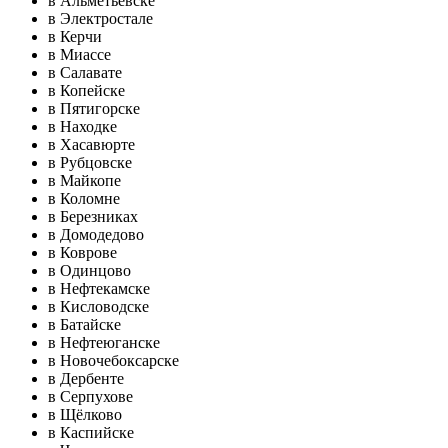
в Альметьевске
в Электростале
в Керчи
в Миассе
в Салавате
в Копейске
в Пятигорске
в Находке
в Хасавюрте
в Рубцовске
в Майкопе
в Коломне
в Березниках
в Домодедово
в Коврове
в Одинцово
в Нефтекамске
в Кисловодске
в Батайске
в Нефтеюганске
в Новочебоксарске
в Дербенте
в Серпухове
в Щёлково
в Каспийске