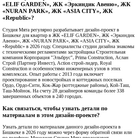
«ELIF GARDEN», ЖК «Эркиндик Авеню», ЖК
«NURAN PARK», ЖК «ASIA CITY», ЖК
«Republic»?
Студия Мята регулярно разрабатывает дизайн-проект в
Бишкеке для квартир в ЖК «ELIF GARDEN», ЖК «Эркиндик
Авеню», ЖК «NURAN PARK», ЖК «ASIA CITY», ЖК
«Republic» в 2026 году. Специалисты студии дизайна знакомы
с техническими регламентами застройщика Строительная
компания Корпорация "Эльбрус", Prima Construction, Аслан
Строй (Партнер Инвест), Action строй-лидер, Royal
Construction и особенностями инженерных узлов в этих
комплексах. Опыт работы с 2013 года включает
проектирование в новостройках и коттеджных поселках
Ордо, Ордо-Сити, Кок-Жар (коттеджные районы), Кой-Таш,
Таш-Мойнок. На счету 28 дизайнеров команды более 338
завершенных объектов в 240 городах.
Как связаться, чтобы узнать детали по
материалам в этом дизайн-проекте?
Узнать детали по материалам данного дизайн-проекта в
Бишкеке в 2026 году можно через форму обратной связи или
по телефону. Менеджер Студии Мята предоставит