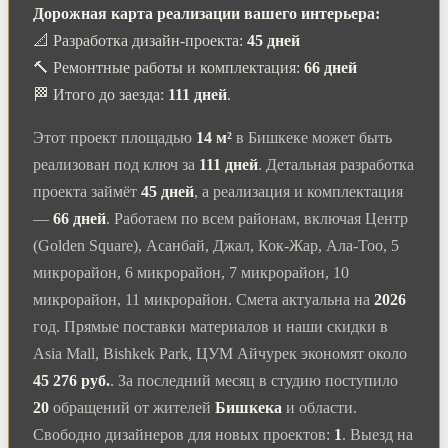
Дорожная карта реализации вашего интерьера:
📐 Разработка дизайн-проекта:
45 дней
🔨 Ремонтные работы и комплектация:
66 дней
🏁 Итого до заезда:
111 дней
.
Этот проект площадью
14 м²
в Бишкеке может быть
реализован под ключ за
111 дней
. Детальная разработка
проекта займёт
45 дней
, а реализация и комплектация
—
66 дней
. Работаем по всем районам, включая Центр
(Golden Square), Асанбай, Джал, Кок-Жар, Ала-Тоо, 5
микрорайон, 6 микрорайон, 7 микрорайон, 10
микрорайон, 11 микрорайон. Смета актуальна на
2026
год. Прямые поставки материалов и наши скидки в
Asia Mall, Bishkek Park, ЦУМ Айчурек экономят около
45 276 руб.
. За последний месяц в студию поступило
20
обращений от жителей
Бишкека
и области.
Свободно дизайнеров для новых проектов:
1
. Выезд на