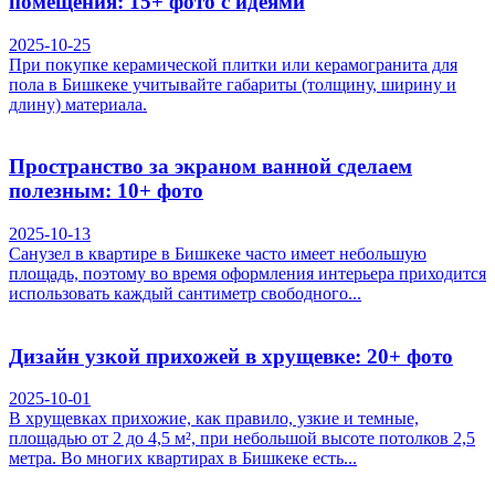
помещения: 15+ фото с идеями
2025-10-25
При покупке керамической плитки или керамогранита для
пола в Бишкеке учитывайте габариты (толщину, ширину и
длину) материала.
Пространство за экраном ванной сделаем
полезным: 10+ фото
2025-10-13
Санузел в квартире в Бишкеке часто имеет небольшую
площадь, поэтому во время оформления интерьера приходится
использовать каждый сантиметр свободного...
Дизайн узкой прихожей в хрущевке: 20+ фото
2025-10-01
В хрущевках прихожие, как правило, узкие и темные,
площадью от 2 до 4,5 м², при небольшой высоте потолков 2,5
метра. Во многих квартирах в Бишкеке есть...