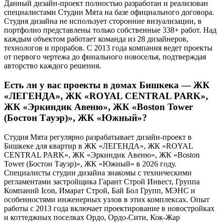
Данный дизайн-проект полностью разработан и реализован
специалистами Студии Мята на базе официального договора.
Студия дизайна не использует сторонние визуализации, в
портфолио представлены только собственные 338+ работ. Над
каждым объектом работает команда из 28 дизайнеров,
технологов и прорабов. С 2013 года компания ведет проекты
от первого чертежа до финального новоселья, подтверждая
авторство каждого решения.
Есть ли у вас проекты в домах Бишкека — ЖК
«ЛЕГЕНДА», ЖК «ROYAL CENTRAL PARK»,
ЖК «Эркиндик Авеню», ЖК «Boston Tower
(Бостон Тауэр)», ЖК «Южный»?
Студия Мята регулярно разрабатывает дизайн-проект в
Бишкеке для квартир в ЖК «ЛЕГЕНДА», ЖК «ROYAL
CENTRAL PARK», ЖК «Эркиндик Авеню», ЖК «Boston
Tower (Бостон Тауэр)», ЖК «Южный» в 2026 году.
Специалисты студии дизайна знакомы с техническими
регламентами застройщика Гарант Строй Инвест, Группа
Компаний Icon, Имарат Строй, Бай Бол Групп, МЭНС и
особенностями инженерных узлов в этих комплексах. Опыт
работы с 2013 года включает проектирование в новостройках
и коттеджных поселках Ордо, Ордо-Сити, Кок-Жар