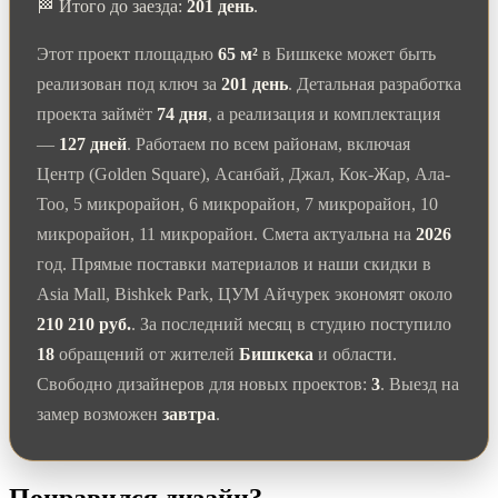
🏁 Итого до заезда:
201 день
.
Этот проект площадью
65 м²
в Бишкеке может быть
реализован под ключ за
201 день
. Детальная разработка
проекта займёт
74 дня
, а реализация и комплектация
—
127 дней
. Работаем по всем районам, включая
Центр (Golden Square), Асанбай, Джал, Кок-Жар, Ала-
Тоо, 5 микрорайон, 6 микрорайон, 7 микрорайон, 10
микрорайон, 11 микрорайон. Смета актуальна на
2026
год. Прямые поставки материалов и наши скидки в
Asia Mall, Bishkek Park, ЦУМ Айчурек экономят около
210 210 руб.
. За последний месяц в студию поступило
18
обращений от жителей
Бишкека
и области.
Свободно дизайнеров для новых проектов:
3
. Выезд на
замер возможен
завтра
.
Понравился дизайн?