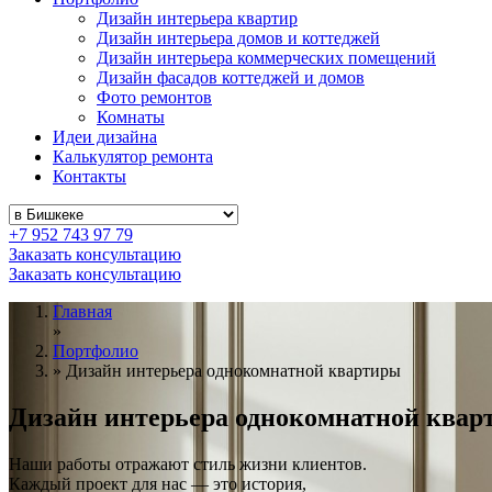
Дизайн интерьера квартир
Дизайн интерьера домов и коттеджей
Дизайн интерьера коммерческих помещений
Дизайн фасадов коттеджей и домов
Фото ремонтов
Комнаты
Идеи дизайна
Калькулятор ремонта
Контакты
+7 952 743 97 79
Заказать консультацию
Заказать консультацию
Главная
»
Портфолио
»
Дизайн интерьера однокомнатной квартиры
Дизайн интерьера
однокомнатной квар
Наши работы отражают стиль жизни клиентов.
Каждый проект для нас — это история,