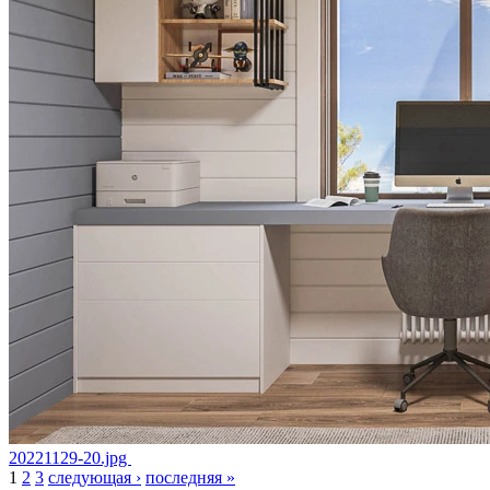
20221129-20.jpg
1
2
3
следующая ›
последняя »