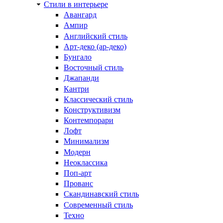
Стили в интерьере
Авангард
Ампир
Английский стиль
Арт-деко (ар-деко)
Бунгало
Восточный стиль
Джапанди
Кантри
Классический стиль
Конструктивизм
Контемпорари
Лофт
Минимализм
Модерн
Неоклассика
Поп-арт
Прованс
Скандинавский стиль
Современный стиль
Техно