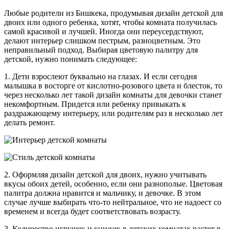
Любые родители из Бишкека, продумывая дизайн детской для
двоих или одного ребенка, хотят, чтобы комната получилась
самой красивой и лучшей. Иногда они переусердствуют,
делают интерьер слишком пестрым, разноцветным. Это
неправильный подход. Выбирая цветовую палитру для
детской, нужно понимать следующее:
1. Дети взрослеют буквально на глазах. И если сегодня
малышка в восторге от кислотно-розового цвета и блесток, то
через несколько лет такой дизайн комнаты для девочки станет
некомфортным. Придется или ребенку привыкать к
раздражающему интерьеру, или родителям раз в несколько лет
делать ремонт.
2. Оформляя дизайн детской для двоих, нужно учитывать
вкусы обоих детей, особенно, если они разнополые. Цветовая
палитра должна нравится и мальчику, и девочке. В этом
случае лучше выбирать что-то нейтральное, что не надоест со
временем и всегда будет соответствовать возрасту.
3. Количество игрушек и книжек в детских комнатах растет в