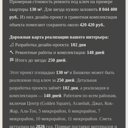
Примерная стоимость ремонта под ключ на примере
квартиры
130 м²
. Для заезда нужно заложить
8 044 400
руб.
. Из них дизайн-проект и грамотная комплектация
объекта помогают сохранить около
420 420 руб.
.
Дорожная карта реализации вашего интерьера:
📐 Разработка дизайн-проекта:
102 дня
🔨 Ремонтные работы и комплектация:
148 дней
🏁 Итого до заезда:
250 дней
.
Этот проект площадью
130 м²
в Бишкеке может быть
реализован под ключ за
250 дней
. Детальная
разработка проекта займёт
102 дня
, а реализация и
комплектация —
148 дней
. Работаем по всем районам,
включая Центр (Golden Square), Асанбай, Джал, Кок-
Жар, Ала-Тоо, 5 микрорайон, 6 микрорайон, 7
микрорайон, 10 микрорайон, 11 микрорайон. Смета
актуальна на
2026
год. Прямые поставки материалов и