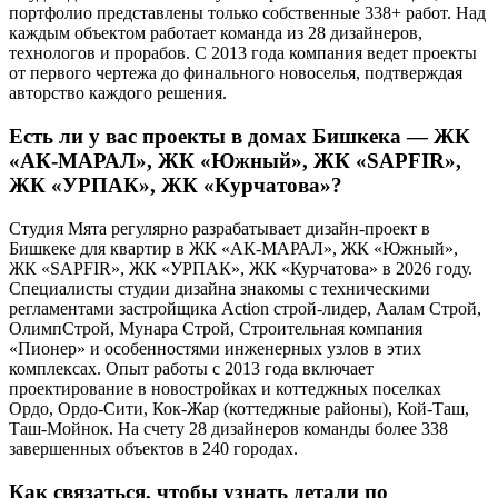
портфолио представлены только собственные 338+ работ. Над
каждым объектом работает команда из 28 дизайнеров,
технологов и прорабов. С 2013 года компания ведет проекты
от первого чертежа до финального новоселья, подтверждая
авторство каждого решения.
Есть ли у вас проекты в домах Бишкека — ЖК
«АК-МАРАЛ», ЖК «Южный», ЖК «SAPFIR»,
ЖК «УРПАК», ЖК «Курчатова»?
Студия Мята регулярно разрабатывает дизайн-проект в
Бишкеке для квартир в ЖК «АК-МАРАЛ», ЖК «Южный»,
ЖК «SAPFIR», ЖК «УРПАК», ЖК «Курчатова» в 2026 году.
Специалисты студии дизайна знакомы с техническими
регламентами застройщика Action строй-лидер, Аалам Строй,
ОлимпСтрой, Мунара Строй, Строительная компания
«Пионер» и особенностями инженерных узлов в этих
комплексах. Опыт работы с 2013 года включает
проектирование в новостройках и коттеджных поселках
Ордо, Ордо-Сити, Кок-Жар (коттеджные районы), Кой-Таш,
Таш-Мойнок. На счету 28 дизайнеров команды более 338
завершенных объектов в 240 городах.
Как связаться, чтобы узнать детали по