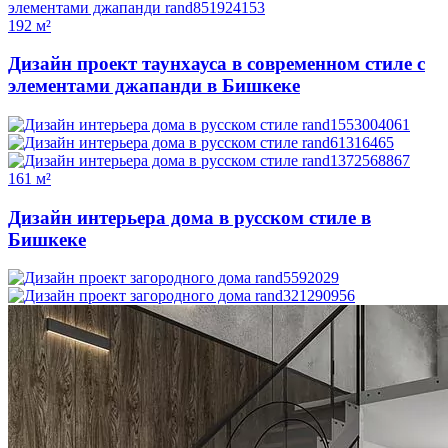
192 м²
Дизайн проект таунхауса в современном стиле с
элементами джапанди в Бишкеке
161 м²
Дизайн интерьера дома в русском стиле в
Бишкеке