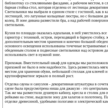
библиотеку со стеклянными фасадами, а рабочим местом, в с
барная стойка-стол, которая отделена от лестницы декоратив
Светильники мы выбрали в едином стиле с гостиной, как в ка
лестницей, это латунные кольцевые люстры, но с большим д
колец. В зоне дивана разместили бра, а над рабочей поверх
светильник.
Кухня по площади оказалась идеальная, в ней уместилось вс
гарнитур с техникой, остров, переходящий в барную стойку, з
дополнительным местом хранения и конечно большой обеденн
основного освещения использованы точечные встраиваемые с
обеденным столом и подвесные светильники над островом д
использовать свет в нужной зоне.
Прихожая. Вместительный шкаф для одежды мы расположили 
прихожей не было в нем надобности. Здесь разместилась мягк
местом для хранения обуви, небольшой стеллаж для ключей и 
крупноформатное зеркало в полный рост.
Отделка сауны и санузлов - декоративная штукатурка в сочет
сауне была предусмотрена ниша для джакузи - это централь
Так же мы разместили душевую кабину, кресла и столик для 
рейками на стене, выделили зону для халатов и полотенец. П
отделке древесиной, удобными пологами и электрической ка