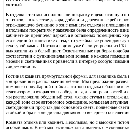
уютный.
В отделке стен мы использовали покраску и декоративную ш
оттенков, а в качестве декора, добавили деревянные рейки, 
ограждающую функцию в зоне комнаты отдыха и площадки в
напольным покрытиям у заказчика была определенность изнач
кабинете он предпочел паркет, а в остальных помещениях ке
его в единой стилистике с тем, что уже был закуплен для сау
текстурой камня. Потолки в доме уже были устроены из ГКЛ 
выкрасили их в белый цвет. Осветительные приборы подобр
соответствии с функциональными зонами в каждом помещен
мебели и светильниках привнесли в интерьер особую изюмин
современность.
Гостиная комната прямоугольной формы, для заказчика была 
зонирования и расположения мебели. Мы предложили разделит
помощью полу-барной стойки - это зона отдыха с большим в
телевизором, а вторая зона - обеденная, для встречи гостей и
мы расположили обеденный стол, мягкие стулья и стеллаж дл
каждой зоне свое автономное освещение, кольцевая латунная
светодиодный профиль для основного света, подвесные свет
стойкой и бра в зоне дивана для мягкого вечернего освещения
Комната отдыха или кабинет. Небольшая, но с высоким потол
особый шарм. В ней мы расположили диванчик с журнальным